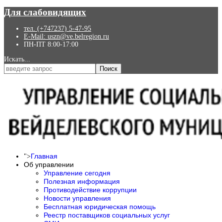
Для слабовидящих
тел. (+747237) 5-47-95
E-Mail: uszn@ve.belregion.ru
ПН-ПТ 8:00-17:00
Искать...
Поиск
Главная
">
Об управлении
Управление сегодня
Полезная информация
Противодействие коррупции
Новости управления
Бесплатная юридическая помощь
Реестр поставщиков социальных услуг