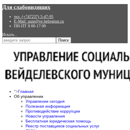
Для слабовидящих
тел. (+747237) 5-47-95
E-Mail: uszn@ve.belregion.ru
ПН-ПТ 8:00-17:00
Искать...
Поиск
Главная
">
Об управлении
Управление сегодня
Полезная информация
Противодействие коррупции
Новости управления
Бесплатная юридическая помощь
Реестр поставщиков социальных услуг