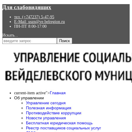
Для слабовидящих
тел. (+747237) 5-47-95
E-Mail: uszn@ve.belregion.ru
ПН-ПТ 8:00-17:00
Искать...
Поиск
Главная
current-item active">
Об управлении
Управление сегодня
Полезная информация
Противодействие коррупции
Новости управления
Бесплатная юридическая помощь
Реестр поставщиков социальных услуг